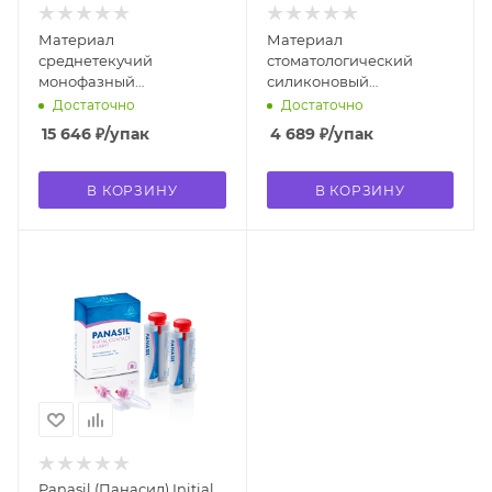
Материал
Материал
среднетекучий
стоматологический
монофазный
силиконовый
прецизионный Identium
аддитивный Identium
Достаточно
Достаточно
Medium (2 шт. х 380 мл)
Light (2 * 50 мл) 13701
15 646
₽
/упак
4 689
₽
/упак
14717 Kettenbach
Kettenbach
В КОРЗИНУ
В КОРЗИНУ
Panasil (Панасил) Initial