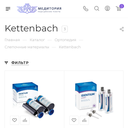
0
Kettenbach
3
—
—
—
Главная
Каталог
Ортопедия
—
Слепочные материалы
Kettenbach
ФИЛЬТР