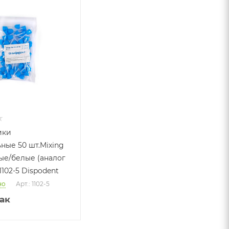
ики
ные 50 шт.Mixing
бые/белые (аналог
1102-5 Dispodent
но
Арт.: 1102-5
ак