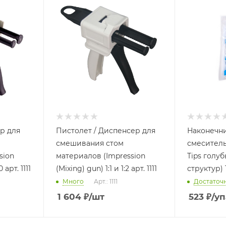
р для
Пистолет / Диспенсер для
Наконечн
смешивания стом
смеситель
sion
материалов (Impression
Tips голу
 арт. 1111
(Mixing) gun) 1:1 и 1:2 арт. 1111
структур) 
Много
Арт.: 1111
Достаточ
1 604
₽
/шт
523
₽
/уп