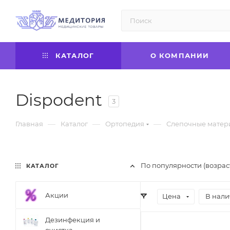
КАТАЛОГ
О КОМПАНИИ
Dispodent
3
—
—
—
Главная
Каталог
Ортопедия
Слепочные матер
По популярности (возрас
КАТАЛОГ
Акции
Цена
В нал
Дезинфекция и