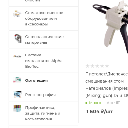
очистка
Стоматологическое
оборудование и
аксессуары
Остеопластические
материалы
Система
имплантатов Alpha-
Bio Tec.
Пистолет/Диспенсе
Ортопедия
смешивания стом
материалов (Impres
Ренгенография
(Mixing) gun) 1:4 и 1:10
Много
Арт.: 1111
Профилактика,
1 604
₽
/шт
защита, гигиена и
косметология