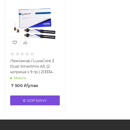
Люксакор / LuxaCore Z
Dual Smartmix A3, (2
шприца x 9 гр.) 213334
DMG
Много
7 500
₽
/упак
В КОРЗИНУ