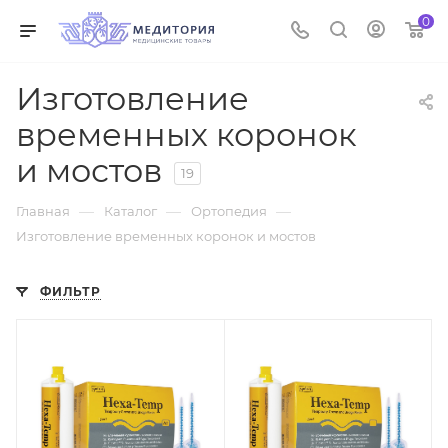
0
Изготовление
временных коронок
и мостов
19
—
—
—
Главная
Каталог
Ортопедия
Изготовление временных коронок и мостов
ФИЛЬТР