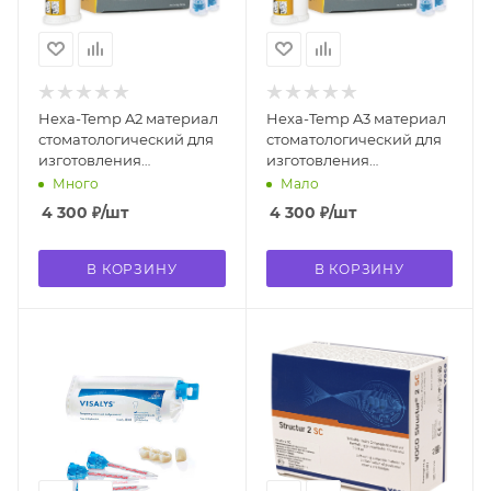
Hexa-Temp A2 материал
Hexa-Temp A3 материал
стоматологический для
стоматологический для
изготовления
изготовления
временных коронок и
временных коронок и
Много
Мало
мостов 7112А2 Spident
мостов 7112А3 Spident
4 300
₽
/шт
4 300
₽
/шт
В КОРЗИНУ
В КОРЗИНУ