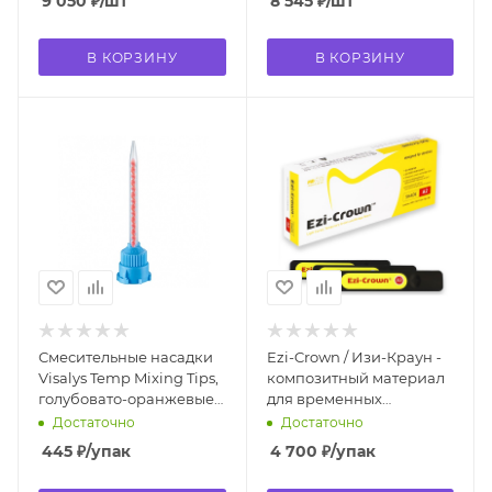
9 050
₽
/шт
8 545
₽
/шт
В КОРЗИНУ
В КОРЗИНУ
Смесительные насадки
Ezi-Crown / Изи-Краун -
Visalys Temp Mixing Tips,
композитный материал
голубовато-оранжевые,
для временных
15 шт. 13789.15 Kettenbach
конструкци А2 (3 шт.*15 г)
Достаточно
Достаточно
701-2 MEDICLUS
445
₽
/упак
4 700
₽
/упак