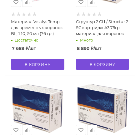
Материал Visalys Temp
Структур 2 СЦ / Structur 2
для временных коронок
SC картридж A3 75гр,
BL, 1:10, 50 мл (76 гр.)
материал для коронок и
13788 Kettenbach
мостов 1481
Достаточно
Много
7 689
₽
/шт
8 890
₽
/шт
В КОРЗИНУ
В КОРЗИНУ