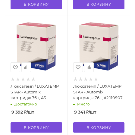
В КОРЗИНУ
В КОРЗИНУ
Люксатемп / LUXATEMP
Люксатемп / LUXATEMP
STAR - Automix
STAR - Automix
картридж 76 г, A3
картридж 76 г, A2 110907
арт.110908
Достаточно
Много
9 392
₽
/шт
9 341
₽
/шт
В КОРЗИНУ
В КОРЗИНУ