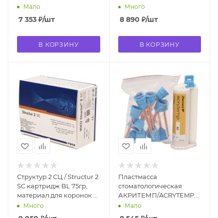
13782 Kettenbach
мостов 1480
Мало
Много
7 353
₽
/шт
8 890
₽
/шт
В КОРЗИНУ
В КОРЗИНУ
Структур 2 СЦ / Structur 2
Пластмасса
SC картридж BL 75гр,
стоматологическая
материал для коронок и
АКРИТЕМП/ACRYTEMP
мостов 1485
(A2, карт.50мл, 76гр.)
Много
Мало
C700200