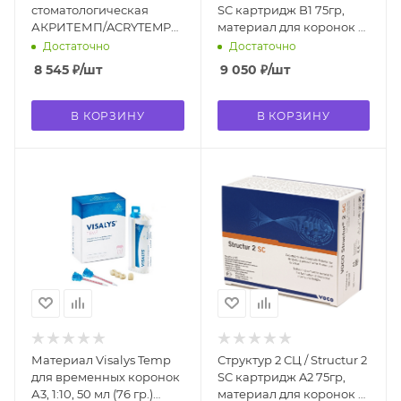
стоматологическая
SC картридж B1 75гр,
АКРИТЕМП/ACRYTEMP
материал для коронок и
(A3, карт.50мл, 76гр.)
мостов 1482
Достаточно
Достаточно
C700215
8 545
₽
/шт
9 050
₽
/шт
В КОРЗИНУ
В КОРЗИНУ
Материал Visalys Temp
Структур 2 СЦ / Structur 2
для временных коронок
SC картридж A2 75гр,
А3, 1:10, 50 мл (76 гр.)
материал для коронок и