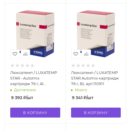
Люксатемп / LUXATEMP
Люксатемп / LUXATEMP
STAR - Automix
STAR Automix картридж
картридж 76 г, A1
76 г, BL арт.110911
арт.110906
Достаточно
Много
9 392
₽
/шт
9 341
₽
/шт
В КОРЗИНУ
В КОРЗИНУ