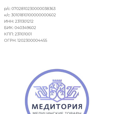
р/с: 0702810230000038363
к/с: 30101810100000000602
ИНН: 2311301212
БИК: 040349602
КПП: 231101001
ОГРН: 1202300004455