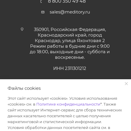
8 800 350 49 48
sales@meditory.ru
350901, Российская Федерация,
Краснодарский край, город
Краснодар, улица Яхонтовая 2
Режим работы в будние дни с 9:00
до 18:00, выходные дни - суббота и
воскресенье.
ИНН 2311301212
Файлы cookies
Этот сайт использует «cookies». Условия использования
«cookies» см. в
Политике конфиденциальности
*. Также
сайт использует Интернет-сервис для сбора технических
данных касательно посетителей с целью получения
маркетинговой и статистической информации.
2026 © Интернет-магазин стоматологических материалов
Условия обработки данных посетителей сайта см. в
По вопросам качества обслуживания обращайтесь в нашу