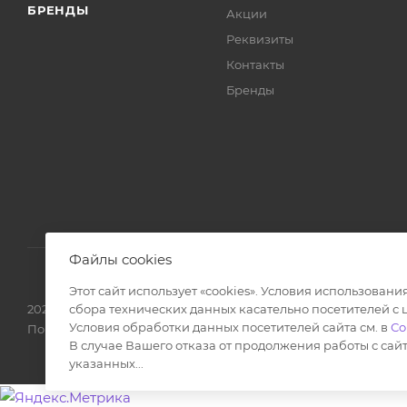
БРЕНДЫ
Акции
Реквизиты
Контакты
Бренды
Файлы cookies
Этот сайт использует «cookies». Условия использования
сбора технических данных касательно посетителей с
2026 © Интернет-магазин стоматологических материалов
Условия обработки данных посетителей сайта см. в
Со
По вопросам качества обслуживания обращайтесь в нашу к
В случае Вашего отказа от продолжения работы с сай
указанных...