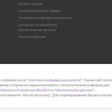
Оплата заказа
Условия возврата товара
Политика конфиденциальности
Согласие на обработку
персональных данных
Личный кабинет
 «cookies» см. в
Политике конфиденциальности
*. Также сайт исп
 целью получения маркетинговой и статистической информации.
гласии в отношении обработки персональных данных*
.
лиентскую службу
+7 989 295-16-54
том нажмите "Не согласен(на)". Для подтверждения Вашего согла