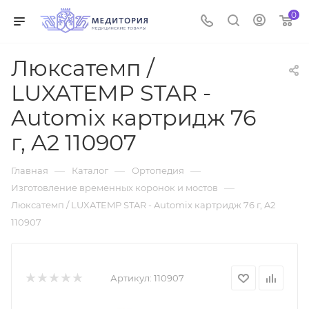
0
Люксатемп /
LUXATEMP STAR -
Automix картридж 76
г, A2 110907
—
—
—
Главная
Каталог
Ортопедия
—
Изготовление временных коронок и мостов
Люксатемп / LUXATEMP STAR - Automix картридж 76 г, A2
110907
Артикул:
110907