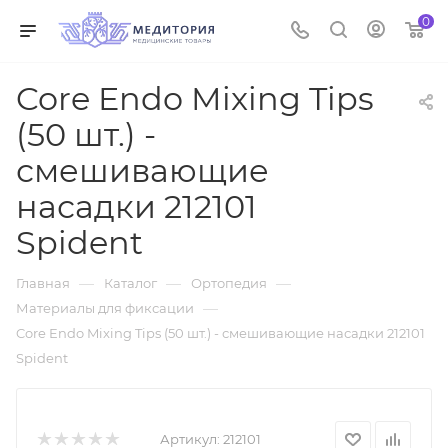
0
Core Endo Mixing Tips
(50 шт.) -
смешивающие
насадки 212101
Spident
—
—
—
Главная
Каталог
Ортопедия
—
Материалы для фиксации
Core Endo Mixing Tips (50 шт.) - смешивающие насадки 212101
Spident
Артикул:
212101