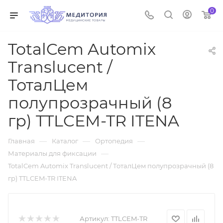
0
TotalCem Automix
Translucent /
ТоталЦем
полупрозрачный (8
гр) TTLCEM-TR ITENA
—
—
—
Главная
Каталог
Ортопедия
—
Материалы для фиксации
TotalCem Automix Translucent / ТоталЦем полупрозрачный (8
гр) TTLCEM-TR ITENA
Артикул:
TTLCEM-TR