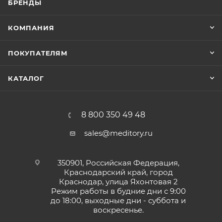
БРЕНДЫ
TotalCem выпускают в двух оттенках для получения
лучших эстетически значимых результатов и
КОМПАНИЯ
приемлемости в каждом клиническом случае:
A2 - универсальный оттенок для фиксации
ПОКУПАТЕЛЯМ
большинства элементов реставрации.
Translucent - полупрозрачный оттенок для
КАТАЛОГ
сохранения естественного оттенка при очень
тонких реставрациях.
8 800 350 49 48
Преимущества:
sales@meditory.ru
высвобождение фторидов,
гидрофильность,
350901, Российская Федерация,
отсутствие вкуса и запаха,
Краснодарский край, город
рентгеноконтрастность,
Краснодар, улица Яхонтовая 2
самопротравливающее действие,
Режим работы в будние дни с 9:00
до 18:00, выходные дни - суббота и
двойное отверждение,
воскресенье.
самоадгезивные свойства,