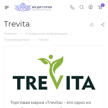
0
Trevita
—
—
Главная
Справочная информация
—
Производители
Trevita
Торговая марка «Trevita» - это одно из