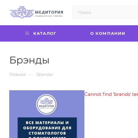
КАТАЛОГ
О КОМПАНИИ
Брэнды
—
Главная
Бренды
Cannot find 'brands' te